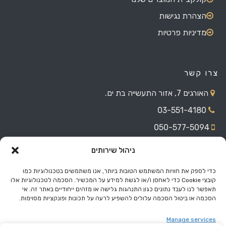
הצהרת נגישות
מדיניות פרטיות
צרו קשר
האורגים 7, אזור התעשייה בת ים.
03-551-4180
050-577-5094
eli@miss.co.il
ניהול שירותים
ראשון עד חמישי - 08:00 עד 17:00
כדי לספק את חוויות המשתמש הטובות ביותר, אנו משתמשים בטכנולוגיות כמו
קובצי Cookie כדי לאחסן ו/או לגשת למידע על המכשיר. הסכמה לטכנולוגיות אלו
תאפשר לנו לעבד נתונים כגון התנהגות גלישה או מזהים ייחודיים באתר זה. אי
© 2026 Miss.co.il Made With
הסכמה או ביטול הסכמה עלולים להשפיע לרעה על תכונות ופונקציות מסוימות.
עמוד הבית
צרו קשר
קולקציית המוצרים שלנו
הצהרת נגישות
Manage services
מדיניות פרטיות