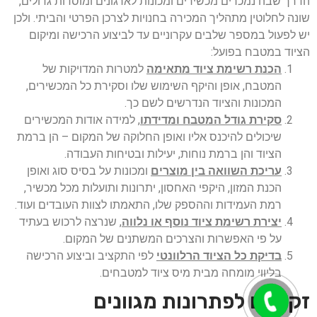
הדרך שבה נמכרים מכשירים ומכונות לארגונים ומוסדות גדולים,
שונה לחלוטין מתהליך המכירה בחנויות לצרכן הפרטי והביתי. ולכן
יש לפעול במספר שלבים עקרוניים עד לביצוע הרכישה ומיקום
הציוד במטבח בפועל:
הכנת רשימת ציוד מתאימה
למטרות המדויקות של
המטבח, אופן והיקף השימוש שלו וסקירת כל המכשירים,
המכונות והציוד הנדרשים לשם כך.
סקירת גודל המטבח ומדידתו
, למידה אודות המכשירים
שיכולים להיכנס אליו ואופן החלוקה של המקום – הן ברמת
הציוד והן ברמת נוחות, יעילות ובטיחות העבודה.
עריכת השוואה בין מוצרים
ומכונות על בסיס סוג ואופן
הכנת המזון, היקפי האחסון, יתרונות ותועלות מכל מכשיר,
רמת העמידות וההספק שלו, התאמתו לצוות העובדים ועוד.
יצירת רשימת ציוד נוסף או נלווה
, שנרצה לרכוש בעתיד
על פי האפשרות והצרכים המשתנים של המקום.
בדיקת כל הציוד הרלוונטי
לפי התקציב וביצוע הרכישה
בליווי מומחה מבית מיס ציוד למטבחים.
זקוקים לפתרונות מגוונים