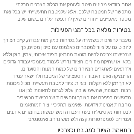
אתם בוודאי מבינים היטב ולעומק את מכלול הצרכים הבלתי
מתפשר של המטבח שלכם. אלא שלמטבח התעשייתי יש בכל זאת
מספר מאפיינים ייחודיים שאין להתפשר עליהם בשום שלב:
בטיחות מלאה בכל זמני הפעילות
מעבר לחשיבות בשמירה על בטיחות במקומות עבודה, קיים הצורך
להביט גם על ציוד למטבחים כאלמנט עם סיכון מסוים, כך
שרכישתו צריכה להיות מונעת מהרצון בציוד איכותי, אמין, חזק וללא
בלאי או שחיקה מהירים. הציוד נדרש לעמוד בעומסי עבודה גדולים
ולהתאים לאתגרים המיוחדים של כמות המנות והסועדים,
הדינמיקה ואופן העבודה הספציפי של המטבח ולהישאר עמיד
לאורך זמן ללא תקלות ובעיות. ציוד למטבח תעשייתי מכיל מכונות
רבות ומגוונות, שהשימוש בהן עלול לגרום לתאונות. לכן אנו
מדגישים בפניכם את הצורך והחשיבות שברכישת מכשירים
מחברות אמינות וידועות, שאימצו תהליכי ייצור המותאמים
לבטיחות מקסימלית בעת העבודה ומשתמשות בחומרים איתנים
ועמידים לטמפרטורות קצה ולשימוש נרחב ואינטנסיבי.
התאמת הציוד למטבח ולצרכיו