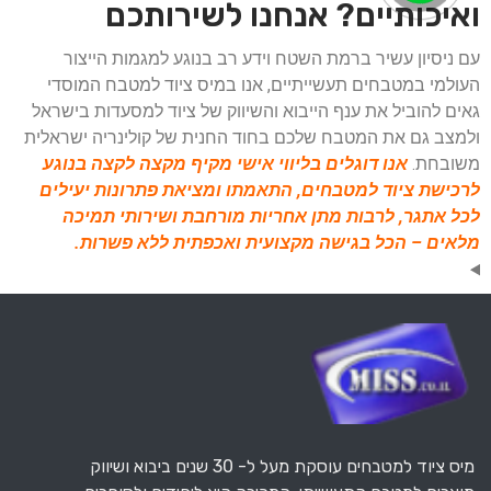
ואיכותיים? אנחנו לשירותכם
עם ניסיון עשיר ברמת השטח וידע רב בנוגע למגמות הייצור
העולמי במטבחים תעשייתיים, אנו במיס ציוד למטבח המוסדי
גאים להוביל את ענף הייבוא והשיווק של ציוד למסעדות בישראל
ולמצב גם את המטבח שלכם בחוד החנית של קולינריה ישראלית
משובחת.
אנו דוגלים בליווי אישי מקיף מקצה לקצה בנוגע
לרכישת ציוד למטבחים, התאמתו ומציאת פתרונות יעילים
לכל אתגר, לרבות מתן אחריות מורחבת ושירותי תמיכה
מלאים – הכל בגישה מקצועית ואכפתית ללא פשרות.
מיס ציוד למטבחים עוסקת מעל ל- 30 שנים ביבוא ושיווק