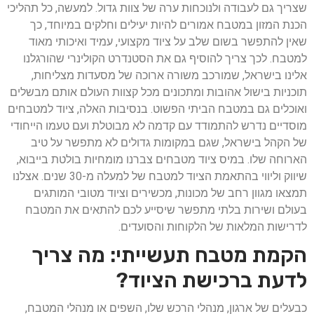
שצריך גם לעבודה ולנוכחות ערה של צוות גדול. למעשה, כל תהליכי
הכנת המזון במטבח אמורים להיות יעילים וחלקים במיוחד, כך
שאין להתפשר בשום שלב על ציוד מקצועי, עמיד ואיכותי מאוד
למטבח. לכך צריך להוסיף גם את הסטנדרט הקולינרי שהורגלנו
אלינו בישראל, שמורכב משורה ארוכה של מסעדות מצליחות,
תוכניות בישול אהובות ומתכונים מכל קצוות העולם אותם מבשלים
ואוכלים גם במטבח הביתי הפשוט. בנסיבות האלה, ציוד למטבחים
מוסדיים נדרש להתמודד עם קדמה לא מבוטלת ועם טעמו הייחודי
של הקהל בישראל, שגם במקומות גדולים לא מתפשר על טיב
הארוחה שלו. במיס ציוד מטבחים צברנו מומחיות בולטת בייבוא,
שיווק וליווי בהתאמת הציוד למטבח של למעלה מ-30 שנים. אצלנו
תמצאו מגוון רחב של מכונות, מכשירים וציוד מטובי המותגים
בעולם ושירות בלתי מתפשר שיסייע לכם להתאים את המטבח
לדרישות המלאות של הלקוחות והסועדים.
הקמת מטבח תעשייתי: מה צריך
לדעת ברכישת הציוד?
כבעלים של ארגון, מנהלי הרכש שלו, השפים או מנהלי המטבח,