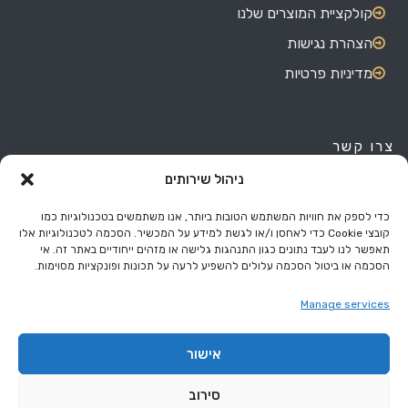
קולקציית המוצרים שלנו
הצהרת נגישות
מדיניות פרטיות
צרו קשר
ניהול שירותים
האורגים 7, אזור התעשייה בת ים.
03-551-4180
כדי לספק את חוויות המשתמש הטובות ביותר, אנו משתמשים בטכנולוגיות כמו
קובצי Cookie כדי לאחסן ו/או לגשת למידע על המכשיר. הסכמה לטכנולוגיות אלו
050-577-5094
תאפשר לנו לעבד נתונים כגון התנהגות גלישה או מזהים ייחודיים באתר זה. אי
הסכמה או ביטול הסכמה עלולים להשפיע לרעה על תכונות ופונקציות מסוימות.
eli@miss.co.il
Manage services
ראשון עד חמישי - 08:00 עד 17:00
אישור
© 2026 Miss.co.il Made With
סירוב
עמוד הבית
צרו קשר
קולקציית המוצרים שלנו
הצהרת נגישות