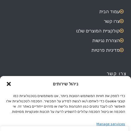
עמוד הבית
צרו קשר
קולקציית המוצרים שלנו
הצהרת נגישות
מדיניות פרטיות
צרו קשר
ניהול שירותים
האורגים 7, אזור התעשייה בת ים.
03-551-4180
כדי לספק את חוויות המשתמש הטובות ביותר, אנו משתמשים בטכנולוגיות כמו
קובצי Cookie כדי לאחסן ו/או לגשת למידע על המכשיר. הסכמה לטכנולוגיות אלו
050-577-5094
תאפשר לנו לעבד נתונים כגון התנהגות גלישה או מזהים ייחודיים באתר זה. אי
הסכמה או ביטול הסכמה עלולים להשפיע לרעה על תכונות ופונקציות מסוימות.
eli@miss.co.il
Manage services
ראשון עד חמישי - 08:00 עד 17:00