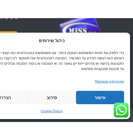
מיס ציוד
ניהול שירותים
מיס ציוד למטבחים עוסקת מעל ל- 30
לאחסן ו/או לגשת למידע על המכשיר. הסכמה לטכנולוגיות אלו תאפשר לנו לעבד נתונ
שנים ביבוא ושיווק מוצרים למטבח
התנהגות גלישה או מזהים ייחודיים באתר זה. אי הסכמה או ביטול הסכמה עלולים ל
התעשייתי. המכירה היא ליחידים
על תכונות ופונקציות מסוימות.
ולסוחרים.
Manage services
אישור
סירוב
הגדרו
Cookie Policy
עמוד הבית
צרו קשר
קולקציית המוצר