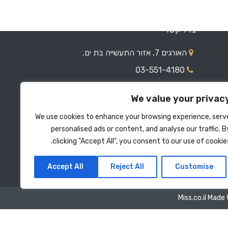
צרו קשר
האורגים 7, אזור התעשייה בת ים.
03-551-4180
050-577-5094
We value your privac
eli@miss.co.il
We use cookies to enhance your browsing experience, serv
ראשון עד חמישי - 08:00 עד 17:00
personalised ads or content, and analyse our traffic. B
clicking "Accept All", you consent to our use of cookies
Accept All
Reject All
Customise