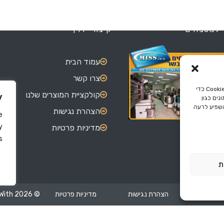
 למטבחים
קיצורי דרך
עמוד הבית
צרו קשר
כדי לספק את חוויות המשתמש הטובות ביותר, אנו משתמשים בטכנולוגיות כמו קובצי Cookie כדי
קולקציית המוצרים שלנו
y
ים כגון
השפיע לרעה
הצהרת נגישות
e
y
מדיניות פרטיות
.
ת
ים שלנו
הצהרת נגישות
מדיניות פרטיות
© 2026 Miss.co.il Made With