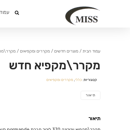
עמוד
עמוד הבית
/
מוצרים חדשים
/
מקררים ומקפיאים
/ מקרר\מק
מקרר\מקפיא חדש
קטגוריות:
כללי
,
מקררים ומקפיאים
תיאור
תיאור
מקרר\מקפיא ויטרינה 370 ליטר חברת normande תוצרת טורקיה.