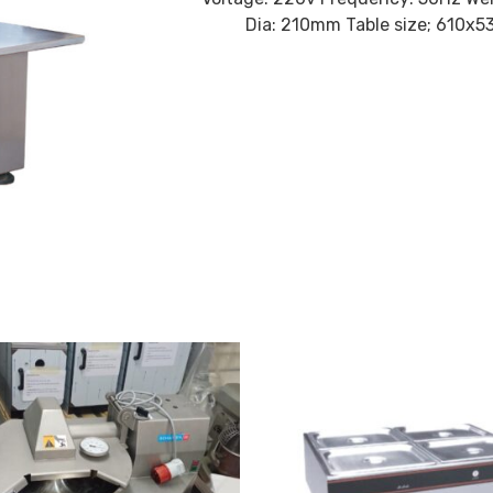
Dia: 210mm Table size; 610x