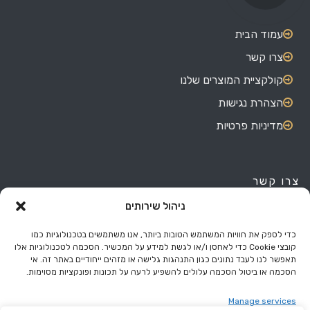
עמוד הבית
צרו קשר
קולקציית המוצרים שלנו
הצהרת נגישות
מדיניות פרטיות
צרו קשר
ניהול שירותים
האורגים 7, אזור התעשייה בת ים.
03-551-4180
כדי לספק את חוויות המשתמש הטובות ביותר, אנו משתמשים בטכנולוגיות כמו
קובצי Cookie כדי לאחסן ו/או לגשת למידע על המכשיר. הסכמה לטכנולוגיות אלו
050-577-5094
תאפשר לנו לעבד נתונים כגון התנהגות גלישה או מזהים ייחודיים באתר זה. אי
הסכמה או ביטול הסכמה עלולים להשפיע לרעה על תכונות ופונקציות מסוימות.
eli@miss.co.il
Manage services
ראשון עד חמישי - 08:00 עד 17:00