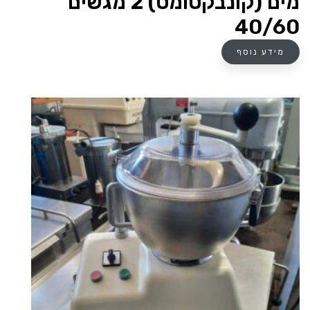
מים (קונבקטומט) 2 מגשים
40/60
מידע נוסף