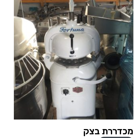
מכדררת בצק