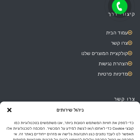
קיצורי דרך
עמוד הבית
צרו קשר
קולקציית המוצרים שלנו
הצהרת נגישות
מדיניות פרטיות
צרו קשר
ניהול שירותים
האורגים 7, אזור התעשייה בת ים.
03-551-4180
כדי לספק את חוויות המשתמש הטובות ביותר, אנו משתמשים בטכנולוגיות כמו
קובצי Cookie כדי לאחסן ו/או לגשת למידע על המכשיר. הסכמה לטכנולוגיות אלו
050-577-5094
תאפשר לנו לעבד נתונים כגון התנהגות גלישה או מזהים ייחודיים באתר זה. אי
הסכמה או ביטול הסכמה עלולים להשפיע לרעה על תכונות ופונקציות מסוימות.