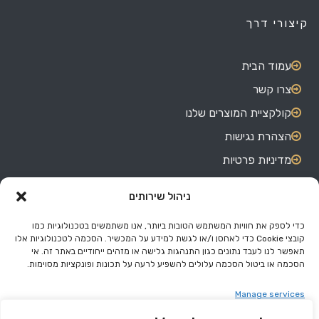
קיצורי דרך
עמוד הבית
צרו קשר
קולקציית המוצרים שלנו
הצהרת נגישות
מדיניות פרטיות
ניהול שירותים
צרו קשר
כדי לספק את חוויות המשתמש הטובות ביותר, אנו משתמשים בטכנולוגיות כמו
קובצי Cookie כדי לאחסן ו/או לגשת למידע על המכשיר. הסכמה לטכנולוגיות אלו
האורגים 7, אזור התעשייה בת ים.
תאפשר לנו לעבד נתונים כגון התנהגות גלישה או מזהים ייחודיים באתר זה. אי
הסכמה או ביטול הסכמה עלולים להשפיע לרעה על תכונות ופונקציות מסוימות.
03-551-4180
050-577-5094
Manage services
eli@miss.co.il