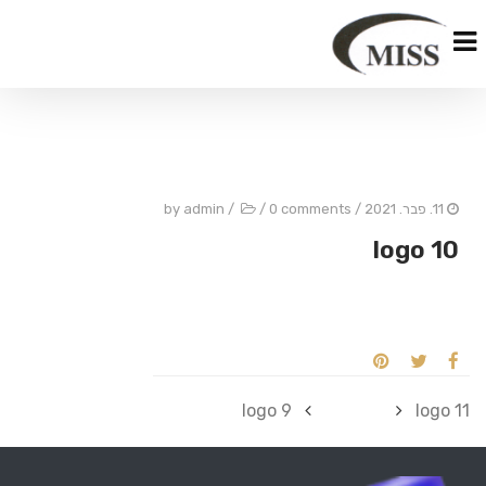
11. פבר. 2021
/ by
0 comments
/
/
admin
logo 10
logo 9
logo 11