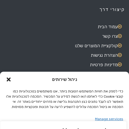
קיצורי דרך
עמוד הבית
צרו קשר
קולקציית המוצרים שלנו
הצהרת נגישות
מדיניות פרטיות
ניהול שירותים
צרו קשר
כדי לספק את חוויות המשתמש הטובות ביותר, אנו משתמשים בטכנולוגיות כמו
קובצי Cookie כדי לאחסן ו/או לגשת למידע על המכשיר. הסכמה לטכנולוגיות אלו
האורגים 7, אזור התעשייה בת ים.
תאפשר לנו לעבד נתונים כגון התנהגות גלישה או מזהים ייחודיים באתר זה. אי
הסכמה או ביטול הסכמה עלולים להשפיע לרעה על תכונות ופונקציות מסוימות.
03-551-4180
050-577-5094
Manage services
eli@miss.co.il